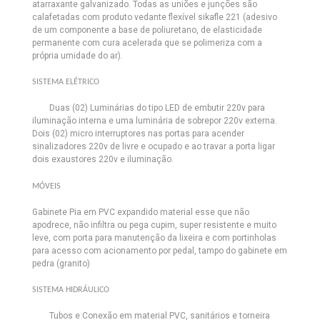
atarraxante galvanizado. Todas as uniões e junções são
calafetadas com produto vedante flexível sikafle 221 (adesivo
de um componente a base de poliuretano, de elasticidade
permanente com cura acelerada que se polimeriza com a
própria umidade do ar).
SISTEMA ELÉTRICO
Duas (02) Luminárias do tipo LED de embutir 220v
para
iluminação interna e uma luminária de sobrepor 220v externa.
Dois (02) micro interruptores nas portas para acender
sinalizadores 220v de livre e ocupado e ao travar a porta ligar
dois exaustores 220v e iluminação.
MÓVEIS
Gabinete Pia em PVC expandido material esse que não
apodrece, não infiltra ou pega cupim, super resistente e muito
leve, com porta para manutenção da lixeira e com portinholas
para acesso com acionamento por pedal, tampo do gabinete em
pedra (granito)
SISTEMA HIDRÁULICO
Tubos e Conexão em material PVC, sanitários e torneira