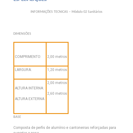
INFORMAÇÕES TECNICAS – Módulo 02 Sanitários
DIMENSÕES
COMPRIMENTO:
2,00 metros
LARGURA:
1,20 metros
2,00 metros
ALTURA INTERNA:
2,60 metros
ALTURA EXTERNA:
BASE
Composta de perfis de alumínio e cantoneiras reforçadas para
suportar o peso.