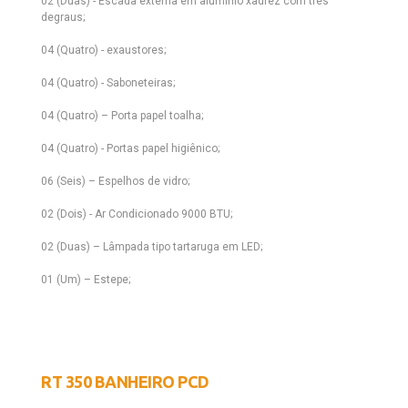
02 (Duas) - Escada externa em alumínio xadrez com três
degraus;
04 (Quatro) - exaustores;
04 (Quatro) - Saboneteiras;
04 (Quatro) – Porta papel toalha;
04 (Quatro) - Portas papel higiênico;
06 (Seis) – Espelhos de vidro;
02 (Dois) - Ar Condicionado 9000 BTU;
02 (Duas) – Lâmpada tipo tartaruga em LED;
01 (Um) – Estepe;
RT 350 BANHEIRO PCD