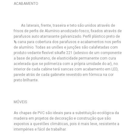
ACABAMENTO
As laterais, frente, traseira e teto são unidos através de
frisos de perfis de Alumínio anodizado fosco, fixados através de
parafusos auto atarraxante galvanizado. Perfil plástico preto de
½
cana para cobertura dos parafusos e acabamentos nos perfis
de alumínio. Todas as uniões e junções são calafetadas com
produto vedante flexível sikafle 221 (adesivo de um componente
a base de poliuretano, de elasticidade permanente com cura
acelerada que se polimeriza com a própria umidade do ar), no
interior de cada cabine terá sancas com acabamento em LED,
parede atrás de cada gabinete revestido em fórmica na cor
preto brilhante.
MÓVEIS
As chapas de PVC são ideais para a substituição ecológica da
madeira em projetos de decoração e construção que são
expostos a questões climáticas, pois é mais leve, resistente a
intempéries e fácil de trabalhar.