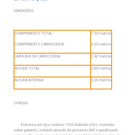
DIMENSÕES
COMPRIMENTO TOTAL:
7,30 metros
COMPRIMENTO CARROCERIA:
6,00 metros
LARGURA DA CARROCERIA:
2,40 metros
ALTURA TOTAL:
2,88 metros
ALTURA INTERNA:
2,00 metros
CHASSIS
Estrutura em aço carbono 1020 dobrado a frio, montado
sobre gabarito, soldado através do processo MIG e parafusado