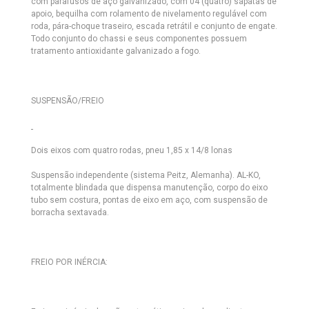
com parafusos de aço galvanizado, com 04 (quatro) sapatas de
apoio, bequilha com rolamento de nivelamento regulável com
roda, pára-choque traseiro, escada retrátil e conjunto de engate.
Todo conjunto do chassi e seus componentes possuem
tratamento antioxidante galvanizado a fogo.
SUSPENSÃO/FREIO
Dois eixos com quatro rodas, pneu 1,85 x 14/8 lonas
Suspensão independente (sistema Peitz, Alemanha). AL-KO,
totalmente blindada que dispensa manutenção, corpo do eixo
tubo sem costura, pontas de eixo em aço, com suspensão de
borracha sextavada.
FREIO POR INÉRCIA: