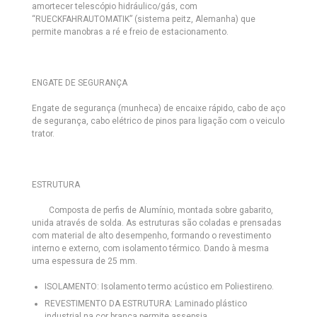
amortecer telescópio hidráulico/gás, com
“RUECKFAHRAUTOMATIK” (sistema peitz, Alemanha) que
permite manobras a ré e freio de estacionamento.
ENGATE DE SEGURANÇA
Engate de segurança (munheca) de encaixe rápido, cabo de aço
de segurança, cabo elétrico de pinos para ligação com o veiculo
trator.
ESTRUTURA
Composta de perfis de Alumínio, montada sobre gabarito,
unida através de solda. As estruturas são coladas e prensadas
com material de alto desempenho, formando o revestimento
interno e externo, com isolamento térmico. Dando à mesma
uma espessura de 25 mm.
ISOLAMENTO:
Isolamento termo acústico em Poliestireno.
REVESTIMENTO DA ESTRUTURA:
Laminado plástico
industrial na cor branca permite assepsia.