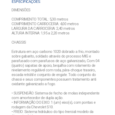
ESPECIFICAÇÕES:
DIMENSÕES
COMPRIMENTO TOTAL: 5,30 metros
COMPRIMENTO CARROCERIA: 4,00 metros
LARGURA DA CARROCERIA: 2,40 metros
ALTURA INTERNA: 1,95 a 2,20 metros
CHASSIS
Estrutura em aço carbono 1020 dobrado a frio, montado
sobre gabarito, soldado através do processo MIG e
parafusado com parafusos de aço galvanizado, Com 04
(quatro) sapatas de apoio, bequilha com rolamento de
nivelamento regulável com roda, pára-choque traseiro,
escada retrátil e conjunto de engate. Todo conjunto do
chassi e seus componentes possuem tratamento anti
oxidante galvanizado a fogo.
• SUSPENSÃO: Sistema de fecho de molas independente
com amortecedor de dupla ação.
• INFORMAÇÃO DO EIXO: 1 (um) eixo(s), com pontas e
rodagem da Chevrolet S10.
• FREIO: Sistema hidráulico do tipo Inercial modelo da