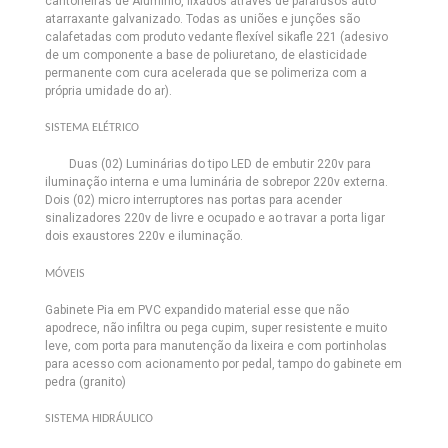
cantoneiras de Alumínio, fixados através de parafusos auto
atarraxante galvanizado. Todas as uniões e junções são
calafetadas com produto vedante flexível sikafle 221 (adesivo
de um componente a base de poliuretano, de elasticidade
permanente com cura acelerada que se polimeriza com a
própria umidade do ar).
SISTEMA ELÉTRICO
Duas (02) Luminárias do tipo LED de embutir 220v
para
iluminação interna e uma luminária de sobrepor 220v externa.
Dois (02) micro interruptores nas portas para acender
sinalizadores 220v de livre e ocupado e ao travar a porta ligar
dois exaustores 220v e iluminação.
MÓVEIS
Gabinete Pia em PVC expandido material esse que não
apodrece, não infiltra ou pega cupim, super resistente e muito
leve, com porta para manutenção da lixeira e com portinholas
para acesso com acionamento por pedal, tampo do gabinete em
pedra (granito)
SISTEMA HIDRÁULICO