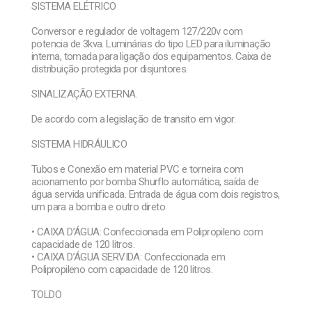
SISTEMA ELÉTRICO
Conversor e regulador de voltagem 127/220v com
potencia de 3kva. Luminárias do tipo LED para iluminação
interna, tomada para ligação dos equipamentos. Caixa de
distribuição protegida por disjuntores.
SINALIZAÇÃO EXTERNA.
De acordo com a legislação de transito em vigor.
SISTEMA HIDRÁULICO
Tubos e Conexão em material PVC e torneira com
acionamento por bomba Shurflo automática, saída de
água servida unificada. Entrada de água com dois registros,
um para a bomba e outro direto.
• CAIXA D’ÁGUA: Confeccionada em Polipropileno com
capacidade de 120 litros.
• CAIXA D’ÁGUA SERVIDA: Confeccionada em
Polipropileno com capacidade de 120 litros.
TOLDO