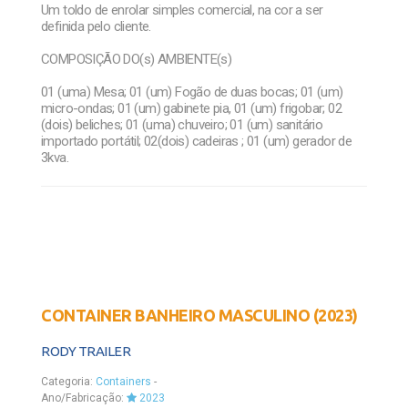
Um toldo de enrolar simples comercial, na cor a ser
definida pelo cliente.
COMPOSIÇÃO DO(s) AMBIENTE(s)
01 (uma) Mesa; 01 (um) Fogão de duas bocas; 01 (um)
micro-ondas; 01 (um) gabinete pia, 01 (um) frigobar; 02
(dois) beliches; 01 (uma) chuveiro; 01 (um) sanitário
importado portátil; 02(dois) cadeiras ; 01 (um) gerador de
3kva.
CONTAINER BANHEIRO MASCULINO (2023)
RODY TRAILER
Categoria:
Containers
-
Ano/Fabricação:
2023