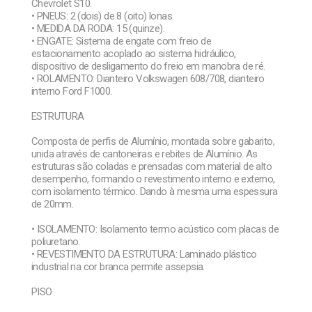
Chevrolet S10.
• PNEUS: 2 (dois) de 8 (oito) lonas.
• MEDIDA DA RODA: 15 (quinze).
• ENGATE: Sistema de engate com freio de
estacionamento acoplado ao sistema hidráulico,
dispositivo de desligamento do freio em manobra de ré.
• ROLAMENTO: Dianteiro Volkswagen 608/708, dianteiro
interno Ford F1000.
ESTRUTURA
Composta de perfis de Alumínio, montada sobre gabarito,
unida através de cantoneiras e rebites de Alumínio. As
estruturas são coladas e prensadas com material de alto
desempenho, formando o revestimento interno e externo,
com isolamento térmico. Dando à mesma uma espessura
de 20mm.
• ISOLAMENTO: Isolamento termo acústico com placas de
poliuretano.
• REVESTIMENTO DA ESTRUTURA: Laminado plástico
industrial na cor branca permite assepsia.
PISO