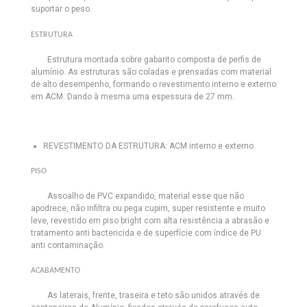
suportar o peso.
ESTRUTURA
Estrutura montada sobre gabarito composta de perfis de
alumínio. As estruturas são coladas e prensadas com material
de alto desempenho, formando o revestimento interno e externo
em ACM. Dando à mesma uma espessura de 27 mm.
REVESTIMENTO DA ESTRUTURA:
ACM interno e externo.
PISO
Assoalho de PVC expandido, material esse que não
apodrece, não infiltra ou pega cupim, super resistente e muito
leve, revestido em piso bright com alta resistência a abrasão e
tratamento anti bactericida e de superfície com índice de PU
anti contaminação.
ACABAMENTO
As laterais, frente, traseira e teto são unidos através de