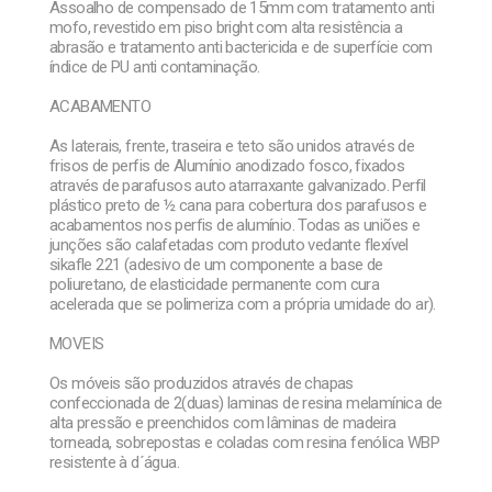
Assoalho de compensado de 15mm com tratamento anti
mofo, revestido em piso bright com alta resistência a
abrasão e tratamento anti bactericida e de superfície com
índice de PU anti contaminação.
ACABAMENTO
As laterais, frente, traseira e teto são unidos através de
frisos de perfis de Alumínio anodizado fosco, fixados
através de parafusos auto atarraxante galvanizado. Perfil
plástico preto de ½ cana para cobertura dos parafusos e
acabamentos nos perfis de alumínio. Todas as uniões e
junções são calafetadas com produto vedante flexível
sikafle 221 (adesivo de um componente a base de
poliuretano, de elasticidade permanente com cura
acelerada que se polimeriza com a própria umidade do ar).
MOVEIS
Os móveis são produzidos através de chapas
confeccionada de 2(duas) laminas de resina melamínica de
alta pressão e preenchidos com lâminas de madeira
torneada, sobrepostas e coladas com resina fenólica WBP
resistente à d´água.