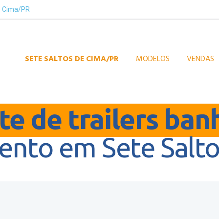
e Cima/PR
SETE SALTOS DE CIMA/PR
MODELOS
VENDAS
e de trailers ban
nto em Sete Salt