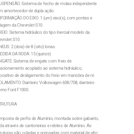
SUSPENSÃO: Sistema de fecho de molas independente
m amortecedor de dupla ação.
INFORMAÇÃO DO EIXO: 1 (um) eixo(s), com pontas e
dagem da Chevrolet S10.
REIO: Sistema hidráulico do tipo Inercial modelo da
vrolet S10.
NEUS: 2 (dois) de 8 (oito) lonas.
MEDIDA DA RODA: 15 (quinze).
ENGATE: Sistema de engate com freio de
tacionamento acoplado ao sistema hidráulico,
positivo de desligamento do freio em manobra de ré.
ROLAMENTO: Dianteiro Volkswagen 608/708, dianteiro
erno Ford F1000.
TRUTURA
mposta de perfis de Alumínio, montada sobre gabarito,
da através de cantoneiras e rebites de Alumínio. As
ruturas são coladas e prensadas com material de alto