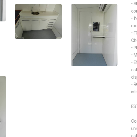
• 
co
• 
ro
• F
Che
• P
• 
• 
es
dis
• 
int
ES
Co
uni
est