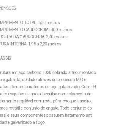
MENSÕES
MPRIMENTO TOTAL: 5,50 metros
MPRIMENTO CARROCERIA: 4,00 metros
RGURA DA CARROCERIA: 2,40 metros
TURA INTERNA: 1,95 a 2,20 metros
ASSIS
trutura em aço carbono 1020 dobrado a frio, montado
re gabarito, soldado através do processo MIG e
rafusado com parafusos de aço galvanizado, Com 04
atro) sapatas de apoio, bequilha com rolamento de
elamento regulável com roda, pára-choque traseiro,
ada retrátil e conjunto de engate. Todo conjunto do
assi e seus componentes possuem tratamento anti
dante galvanizado a fogo.