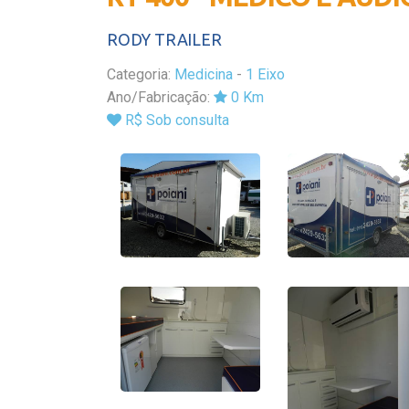
RODY TRAILER
Categoria:
Medicina
-
1 Eixo
Ano/Fabricação:
0 Km
R$ Sob consulta