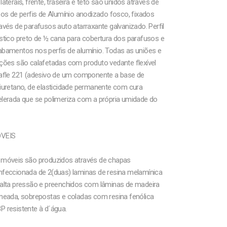
laterais, frente, traseira e teto são unidos através de
sos de perfis de Alumínio anodizado fosco, fixados
avés de parafusos auto atarraxante galvanizado. Perfil
stico preto de ½ cana para cobertura dos parafusos e
abamentos nos perfis de alumínio. Todas as uniões e
ções são calafetadas com produto vedante flexível
kafle 221 (adesivo de um componente a base de
iuretano, de elasticidade permanente com cura
elerada que se polimeriza com a própria umidade do
VEIS
 móveis são produzidos através de chapas
nfeccionada de 2(duas) laminas de resina melamínica
 alta pressão e preenchidos com lâminas de madeira
neada, sobrepostas e coladas com resina fenólica
 resistente à d´água.