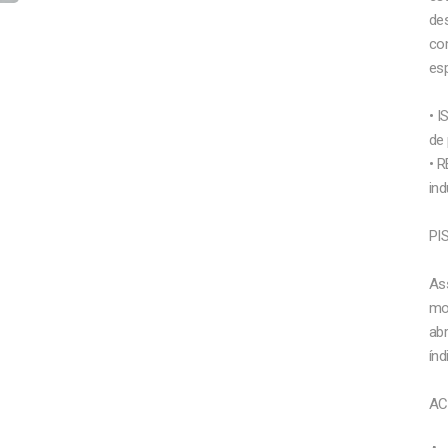
de
co
es
• 
de 
• 
ind
PI
As
mof
abr
índ
AC