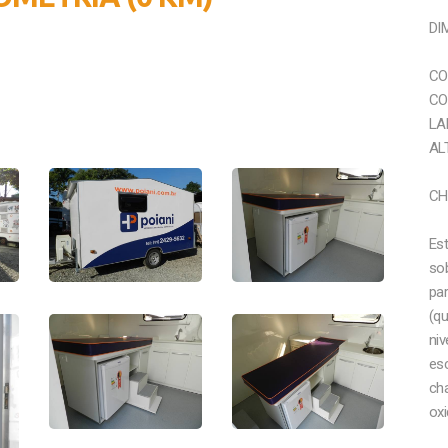
DI
CO
CO
LA
AL
CH
Es
sob
pa
(qu
niv
esc
ch
oxi