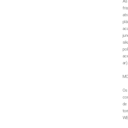
As 
fri
atr
plá
ac
jun
si
pol
ac
ar).
MO
Os
co
de
tor
WBP