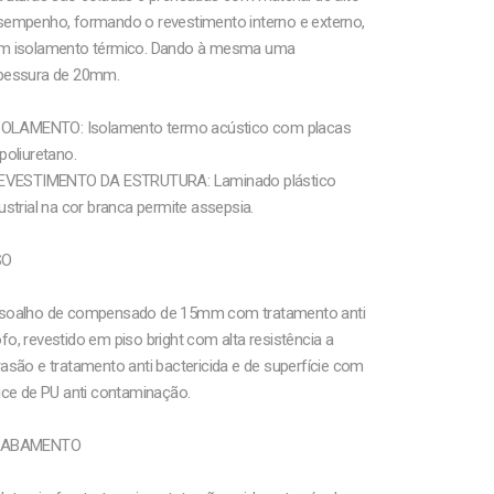
sempenho, formando o revestimento interno e externo,
m isolamento térmico. Dando à mesma uma
pessura de 20mm.
ISOLAMENTO: Isolamento termo acústico com placas
poliuretano.
REVESTIMENTO DA ESTRUTURA: Laminado plástico
ustrial na cor branca permite assepsia.
SO
soalho de compensado de 15mm com tratamento anti
o, revestido em piso bright com alta resistência a
asão e tratamento anti bactericida e de superfície com
ice de PU anti contaminação.
ABAMENTO