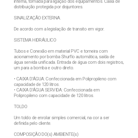
interna, tomada para ligação dos equipamentos. Caixa de
distribuição protegida por disjuntores.
SINALIZAÇÃO EXTERNA.
De acordo com a legislação de transito em vigor.
SISTEMA HIDRÁULICO
Tubos e Conexão em material PVC e torneira com
acionamento por bomba Shurflo automática, saída de
água servida unificada. Entrada de água com dois registros,
um para a bomba e outro direto.
• CAIXA D’ÁGUA: Confeccionada em Polipropileno com
capacidade de 120 litros.
• CAIXA D’ÁGUA SERVIDA: Confeccionada em
Polipropileno com capacidade de 120 litros.
TOLDO
Um toldo de enrolar simples comercial, na cor a ser
definida pelo cliente.
COMPOSIÇÃO DO(s) AMBIENTE(s)