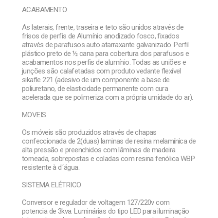
ACABAMENTO
As laterais, frente, traseira e teto são unidos através de
frisos de perfis de Alumínio anodizado fosco, fixados
através de parafusos auto atarraxante galvanizado. Perfil
plástico preto de ½ cana para cobertura dos parafusos e
acabamentos nos perfis de alumínio. Todas as uniões e
junções são calafetadas com produto vedante flexível
sikafle 221 (adesivo de um componente a base de
poliuretano, de elasticidade permanente com cura
acelerada que se polimeriza com a própria umidade do ar).
MOVEIS
Os móveis são produzidos através de chapas
confeccionada de 2(duas) laminas de resina melamínica de
alta pressão e preenchidos com lâminas de madeira
torneada, sobrepostas e coladas com resina fenólica WBP
resistente à d´água.
SISTEMA ELÉTRICO
Conversor e regulador de voltagem 127/220v com
potencia de 3kva. Luminárias do tipo LED para iluminação