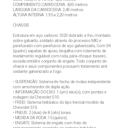
COMPRIMENTO CARROCERIA: 4,00 metros
LARGURA DA CARROCERIA: 2,40 metros
ALTURA INTERNA: 1,95 a 2,20 metros
CHASSIS
Estrutura em aço carbono 1020 dobrado a frio, montado
sobre gabarito, soldado através do processo MIG e
parafusado com parafusos de aço galvanizado, Com 04
(quatro) sapatas de apoio, bequilha com rolamento de
nivelamento regulável com roda, pára-choque traseiro,
escada retrátil e conjunto de engate. Todo conjunto do
chassi e seus componentes possuem tratamento anti
oxidante galvanizado a fogo.
• SUSPENSÃO: Sistema de fecho de molas independente
com amortecedor de dupla ação.
• INFORMAÇÃO DO EIXO: 1 (um) eixo(s), com pontas e
rodagem da Chevrolet S10.
• FREIO: Sistema hidráulico do tipo Inercial modelo da
Chevrolet S10.
• PNEUS: 2 (dois) de 8 (oito) lonas.
• MEDIDA DA RODA: 15 (quinze).
• ENGATE: Sistema de engate com freio de
estacionamento acoplado ao sistema hidráulico,