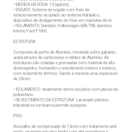
• MEDIDA DA RODA: 15 (quinze).
• ENGATE: Sistema de engate com freio de
estacionamento acoplado ao sistema hidráulico,
dispositivo de desligamento do freio em manobra de ré.
• ROLAMENTO: Dianteiro Volkswagen 608/708, dianteiro
interno Ford F1000.
ESTRUTURA
Composta de perfis de Alumínio, montada sobre gabarito,
unida através de cantoneiras e rebites de Alumínio. As
estruturas são coladas e prensadas com material de alto
desempenho, formando o revestimento interno e externo,
com isolamento térmico. Dando à mesma uma espessura
de 20mm.
• ISOLAMENTO: Isolamento termo acústico com placas de
poliuretano.
• REVESTIMENTO DA ESTRUTURA: Laminado plástico
industrial na cor branca permite assepsia.
PISO
Assoalho de compensado de 15mm com tratamento anti
mofo, revestido em piso bright com alta resistência a