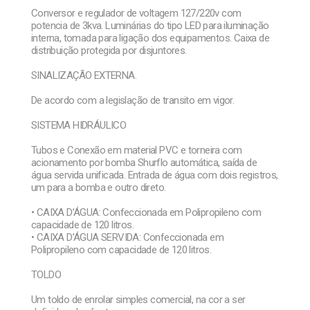
Conversor e regulador de voltagem 127/220v com
potencia de 3kva. Luminárias do tipo LED para iluminação
interna, tomada para ligação dos equipamentos. Caixa de
distribuição protegida por disjuntores.
SINALIZAÇÃO EXTERNA.
De acordo com a legislação de transito em vigor.
SISTEMA HIDRÁULICO
Tubos e Conexão em material PVC e torneira com
acionamento por bomba Shurflo automática, saída de
água servida unificada. Entrada de água com dois registros,
um para a bomba e outro direto.
• CAIXA D’ÁGUA: Confeccionada em Polipropileno com
capacidade de 120 litros.
• CAIXA D’ÁGUA SERVIDA: Confeccionada em
Polipropileno com capacidade de 120 litros.
TOLDO
Um toldo de enrolar simples comercial, na cor a ser