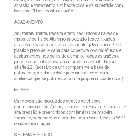
abrasão e tratamento anti bactericida e de superfície com
índice de PU anti contaminação.
ACABAMENTO
As laterais, frente, traseira e teto são unidos através de
frisos de perfis de Alumínio anodizado fosco, fixados
através de parafusos auto atarraxante galvanizado. Perfil
plástico preto de ½ cana para cobertura dos parafusos e
acabamentos nos perfis de alumínio. Todas as uniões e
junções são calafetadas com produto vedante flexível
sikafle 221 (adesivo de um componente a base de
poliuretano, de elasticidade permanente com cura
acelerada que se polimeriza com a própria umidade do ar).
MOVEIS
Os móveis são produzidos através de chapas
confeccionada de 2(duas) laminas de resina melamínica de
alta pressão e preenchidos com lâminas de madeira
torneada, sobrepostas e coladas com resina fenólica WBP
resistente à d´água.
SISTEMA ELÉTRICO