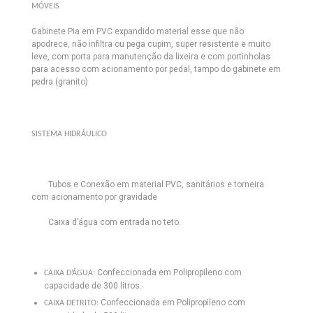
MÓVEIS
Gabinete Pia em PVC expandido material esse que não
apodrece, não infiltra ou pega cupim, super resistente e muito
leve, com porta para manutenção da lixeira e com portinholas
para acesso com acionamento por pedal, tampo do gabinete em
pedra (granito)
SISTEMA HIDRÁULICO
Tubos e Conexão em material PVC, sanitários e torneira
com acionamento por gravidade
Caixa d’água com entrada no teto.
Confeccionada em Polipropileno com
CAIXA D’ÁGUA:
capacidade de 300 litros.
Confeccionada em Polipropileno com
CAIXA DETRITO: