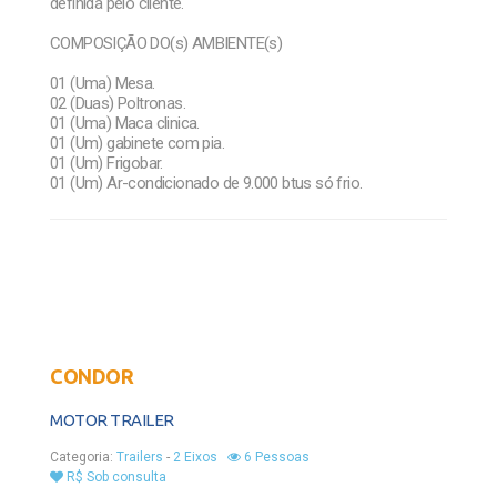
definida pelo cliente.
COMPOSIÇÃO DO(s) AMBIENTE(s)
01 (Uma) Mesa.
02 (Duas) Poltronas.
01 (Uma) Maca clinica.
01 (Um) gabinete com pia.
01 (Um) Frigobar.
01 (Um) Ar-condicionado de 9.000 btus só frio.
CONDOR
MOTOR TRAILER
Categoria:
Trailers
-
2 Eixos
6 Pessoas
R$ Sob consulta