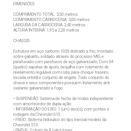
DIMENSÕES
COMPRIMENTO TOTAL: 3,50 metros
COMPRIMENTO CARROCERIA: 3,00 metros
LARGURA DA CARROCERIA: 2,40 metros
ALTURA INTERNA: 1,95 a 2,20 metros
CHASSIS
Estrutura em aço carbono 1020 dobrado a frio, montado
sobre gabarito, soldado através do processo MIG e
parafusado com parafusos de aço galvanizado, Com 04
(quatro) sapatas de apoio, bequilha com rolamento de
nivelamento regulável com roda, pára-choque traseiro,
escada retrátil e conjunto de engate. Todo conjunto do
chassi e seus componentes possuem tratamento anti
oxidante galvanizado a fogo.
• SUSPENSÃO: Sistema de fecho de molas independente
com amortecedor de dupla ação.
• INFORMAÇÃO DO EIXO: 1 (um) eixo(s), com pontas e
rodagem da Chevrolet S10.
• FREIO: Sistema hidráulico do tipo Inercial modelo da
Chevrolet S10.
• PNEUS: 2 (dois) de 8 (oito) lonas.