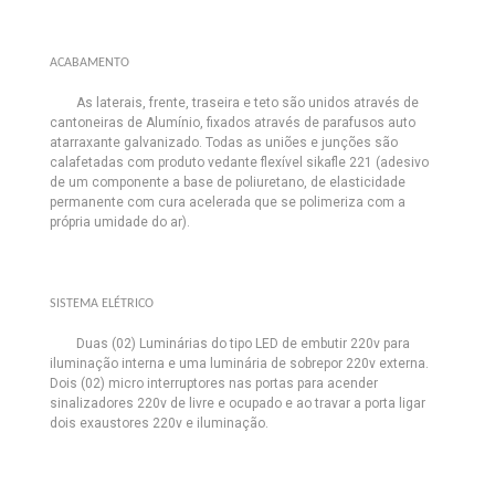
ACABAMENTO
As laterais, frente, traseira e teto são unidos através de
cantoneiras de Alumínio, fixados através de parafusos auto
atarraxante galvanizado. Todas as uniões e junções são
calafetadas com produto vedante flexível sikafle 221 (adesivo
de um componente a base de poliuretano, de elasticidade
permanente com cura acelerada que se polimeriza com a
própria umidade do ar).
SISTEMA ELÉTRICO
Duas (02) Luminárias do tipo LED de embutir 220v
para
iluminação interna e uma luminária de sobrepor 220v externa.
Dois (02) micro interruptores nas portas para acender
sinalizadores 220v de livre e ocupado e ao travar a porta ligar
dois exaustores 220v e iluminação.