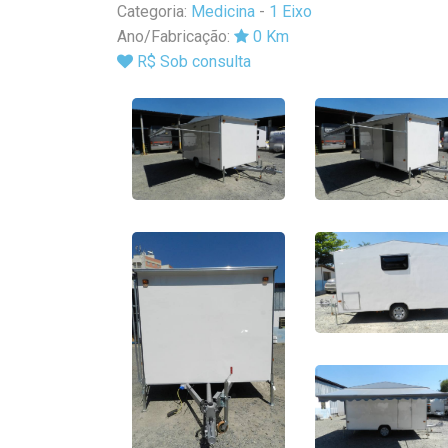
Categoria:
Medicina
-
1 Eixo
Ano/Fabricação:
0 Km
R$ Sob consulta