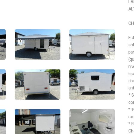
LA
AL
CH
Es
sob
pa
(qu
niv
esc
ch
ant
* 
co
* 
ro
* F
Che