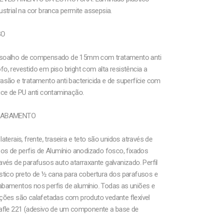
ustrial na cor branca permite assepsia.
SO
soalho de compensado de 15mm com tratamento anti
o, revestido em piso bright com alta resistência a
asão e tratamento anti bactericida e de superfície com
ice de PU anti contaminação.
ABAMENTO
laterais, frente, traseira e teto são unidos através de
sos de perfis de Alumínio anodizado fosco, fixados
avés de parafusos auto atarraxante galvanizado. Perfil
stico preto de ½ cana para cobertura dos parafusos e
abamentos nos perfis de alumínio. Todas as uniões e
ções são calafetadas com produto vedante flexível
kafle 221 (adesivo de um componente a base de