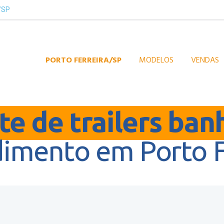
a/SP
PORTO FERREIRA/SP
MODELOS
VENDAS
e de trailers ban
imento em Porto F