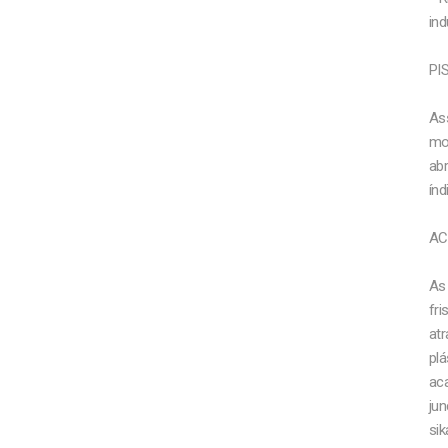
ind
PI
As
mof
abr
índ
AC
As 
fri
atr
plá
ac
jun
si