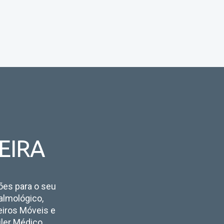
EIRA
ções para o seu
almológico,
eiros Móveis e
ailer Médico