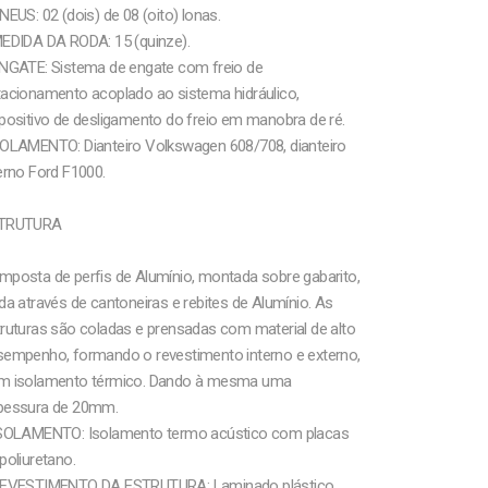
NEUS: 02 (dois) de 08 (oito) lonas.
MEDIDA DA RODA: 15 (quinze).
ENGATE: Sistema de engate com freio de
tacionamento acoplado ao sistema hidráulico,
positivo de desligamento do freio em manobra de ré.
ROLAMENTO: Dianteiro Volkswagen 608/708, dianteiro
erno Ford F1000.
TRUTURA
mposta de perfis de Alumínio, montada sobre gabarito,
da através de cantoneiras e rebites de Alumínio. As
ruturas são coladas e prensadas com material de alto
sempenho, formando o revestimento interno e externo,
m isolamento térmico. Dando à mesma uma
pessura de 20mm.
ISOLAMENTO: Isolamento termo acústico com placas
poliuretano.
REVESTIMENTO DA ESTRUTURA: Laminado plástico