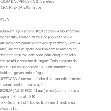
RGURA DA CARRCERIA: 2,40 metros
TURA INTERNA: 2,05 metros
ASSIS
trutura em aço carbono 1020 dobrado a frio, montado
re gabarito, soldado através do processo MIG e
rafusado com parafusos de aço galvanizado, Com 04
atro) sapatas de apoio, bequilha com rolamento de
elamento regulável com roda, pára-choque traseiro,
ada retrátil e conjunto de engate. Todo conjunto do
assi e seus componentes possuem tratamento
ioxidante galvanizado a fogo.
SUSPENSÃO: Sistema de fecho de molas independente
m amortecedor de dupla ação.
INFORMAÇÃO DO EIXO: 01 (um) eixo(s), com pontas e
dagem da Chevrolet S10.
REIO: Sistema hidráulico do tipo Inercial modelo da
vrolet S10.