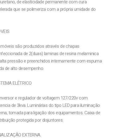
iuretano, de elasticidade permanente com cura
elerada que se polimeriza com a própria umidade do
VEIS
 móveis são produzidos através de chapas
nfeccionada de 2(duas) laminas de resina melaminica
 alta pressão e preenchidos internamente com espuma
ida de alto desempenho.
STEMA ELÉTRICO
nversor e regulador de voltagem 127/220v com
encia de 3kva. Luminárias do tipo LED para iluminação
erna, tomada para ligação dos equipamentos. Caixa de
tribuição protegida por disjuntores.
NALIZAÇÃO EXTERNA.