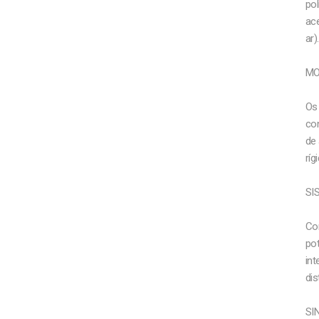
pol
ac
ar).
MO
Os
co
de
ríg
SI
Co
pot
int
dis
SI