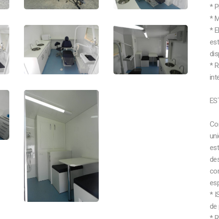
* P
* 
* 
es
dis
* 
int
ES
Co
uni
est
de
co
es
* 
de 
* 