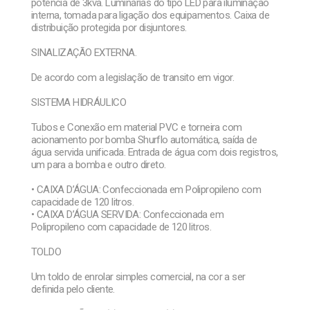
potencia de 3kva. Luminárias do tipo LED para iluminação
interna, tomada para ligação dos equipamentos. Caixa de
distribuição protegida por disjuntores.
SINALIZAÇÃO EXTERNA.
De acordo com a legislação de transito em vigor.
SISTEMA HIDRÁULICO
Tubos e Conexão em material PVC e torneira com
acionamento por bomba Shurflo automática, saída de
água servida unificada. Entrada de água com dois registros,
um para a bomba e outro direto.
• CAIXA D’ÁGUA: Confeccionada em Polipropileno com
capacidade de 120 litros.
• CAIXA D’ÁGUA SERVIDA: Confeccionada em
Polipropileno com capacidade de 120 litros.
TOLDO
Um toldo de enrolar simples comercial, na cor a ser
definida pelo cliente.