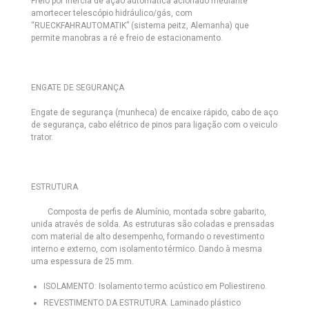
Freio por inércia de ação automática acionado mediante
amortecer telescópio hidráulico/gás, com
“RUECKFAHRAUTOMATIK” (sistema peitz, Alemanha) que
permite manobras a ré e freio de estacionamento.
ENGATE DE SEGURANÇA
Engate de segurança (munheca) de encaixe rápido, cabo de aço
de segurança, cabo elétrico de pinos para ligação com o veiculo
trator.
ESTRUTURA
Composta de perfis de Alumínio, montada sobre gabarito,
unida através de solda. As estruturas são coladas e prensadas
com material de alto desempenho, formando o revestimento
interno e externo, com isolamento térmico. Dando à mesma
uma espessura de 25 mm.
ISOLAMENTO:
Isolamento termo acústico em Poliestireno.
REVESTIMENTO DA ESTRUTURA:
Laminado plástico