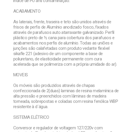
índice de PU anti contaminação.
ACABAMENTO
As laterais, frente, traseira e teto são unidos através de
frisos de perfis de Alumínio anodizado fosco, fixados
através de parafusos auto atarraxante galvanizado. Perfil
plástico preto de ½ cana para cobertura dos parafusos e
acabamentos nos perfis de alumínio. Todas as uniões e
junções são calafetadas com produto vedante flexível
sikafle 221 (adesivo de um componente a base de
poliuretano, de elasticidade permanente com cura
acelerada que se polimeriza com a própria umidade do ar).
MOVEIS
Os móveis são produzidos através de chapas
confeccionada de 2(duas) laminas de resina melamínica de
alta pressão e preenchidos com lâminas de madeira
torneada, sobrepostas e coladas com resina fenólica WBP
resistente à d´água.
SISTEMA ELÉTRICO
Conversor e regulador de voltagem 127/220v com