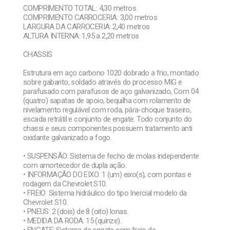
COMPRIMENTO TOTAL: 4,30 metros
COMPRIMENTO CARROCERIA: 3,00 metros
LARGURA DA CARROCERIA: 2,40 metros
ALTURA INTERNA: 1,95 a 2,20 metros
CHASSIS
Estrutura em aço carbono 1020 dobrado a frio, montado
sobre gabarito, soldado através do processo MIG e
parafusado com parafusos de aço galvanizado, Com 04
(quatro) sapatas de apoio, bequilha com rolamento de
nivelamento regulável com roda, pára-choque traseiro,
escada retrátil e conjunto de engate. Todo conjunto do
chassi e seus componentes possuem tratamento anti
oxidante galvanizado a fogo.
• SUSPENSÃO: Sistema de fecho de molas independente
com amortecedor de dupla ação.
• INFORMAÇÃO DO EIXO: 1 (um) eixo(s), com pontas e
rodagem da Chevrolet S10.
• FREIO: Sistema hidráulico do tipo Inercial modelo da
Chevrolet S10.
• PNEUS: 2 (dois) de 8 (oito) lonas.
• MEDIDA DA RODA: 15 (quinze).
• ENGATE: Sistema de engate com freio de