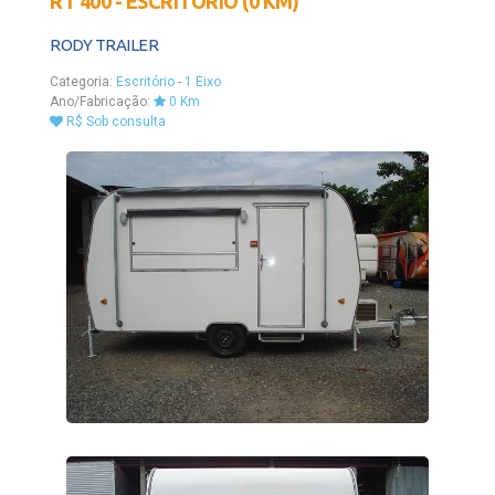
RT 400 - ESCRITORIO (0 KM)
RODY TRAILER
Categoria:
Escritório
-
1 Eixo
Ano/Fabricação:
0 Km
R$ Sob consulta