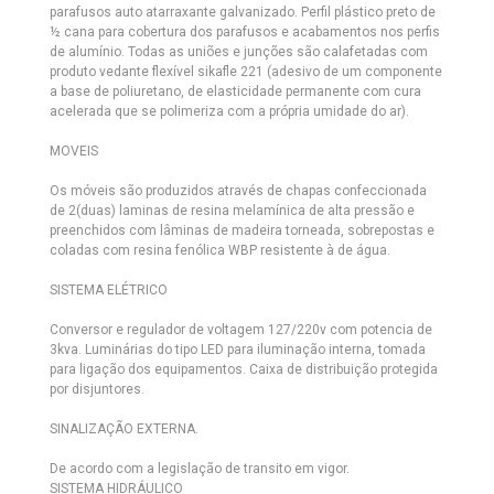
parafusos auto atarraxante galvanizado. Perfil plástico preto de
½ cana para cobertura dos parafusos e acabamentos nos perfis
de alumínio. Todas as uniões e junções são calafetadas com
produto vedante flexível sikafle 221 (adesivo de um componente
a base de poliuretano, de elasticidade permanente com cura
acelerada que se polimeriza com a própria umidade do ar).
MOVEIS
Os móveis são produzidos através de chapas confeccionada
de 2(duas) laminas de resina melamínica de alta pressão e
preenchidos com lâminas de madeira torneada, sobrepostas e
coladas com resina fenólica WBP resistente à de água.
SISTEMA ELÉTRICO
Conversor e regulador de voltagem 127/220v com potencia de
3kva. Luminárias do tipo LED para iluminação interna, tomada
para ligação dos equipamentos. Caixa de distribuição protegida
por disjuntores.
SINALIZAÇÃO EXTERNA.
De acordo com a legislação de transito em vigor.
SISTEMA HIDRÁULICO