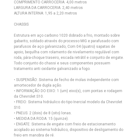
COMPRIMENTO CARROCERIA: 4,00 metros
LARGURA DA CARROCERIA: 2,40 metros
ALTURA INTERNA: 1,95 a 2,20 metros
CHASSIS
Estrutura em aço carbono 1020 dobrado a frio, montado sobre
gabarito, soldado através do processo MIG e parafusado com
parafusos de aço galvanizado, Com 04 (quatro) sapatas de
apoio, bequilha com rolamento de nivelamento regulável com
roda, pára-choque traseiro, escada retrátil e conjunto de engate.
Todo conjunto do chassi e seus componentes possuem
tratamento anti oxidante galvanizado a fogo.
• SUSPENSÃO: Sistema de fecho de molas independente com
amortecedor de dupla ação.
• INFORMAÇÃO DO EIXO: 1 (um) eixo(s), com pontas e rodagem
da Chevrolet S10.
• FREIO: Sistema hidráulico do tipo Inercial modelo da Chevrolet
S10.
• PNEUS: 2 (dois) de 8 (oito) lonas.
• MEDIDA DA RODA: 15 (quinze).
• ENGATE: Sistema de engate com freio de estacionamento
acoplado ao sistema hidráulico, dispositivo de desligamento do
freio em manobra de ré.