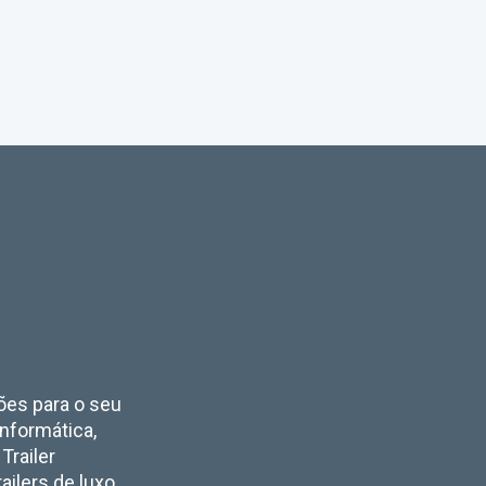
ções para o seu
Informática,
 Trailer
ailers de luxo,