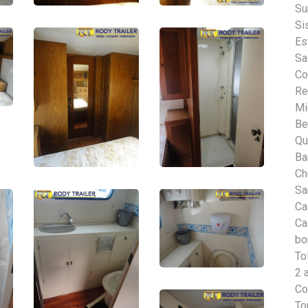
Su
Si
Es
Sa
Co
Re
Mi
Be
Qu
Ba
Ch
Sa
Ca
Ca
bo
To
2 
Co
To