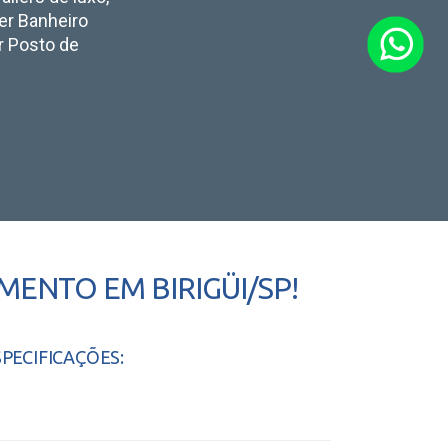
ler Banheiro
r Posto de
ENTO EM BIRIGÜI/SP!
SPECIFICAÇÕES: