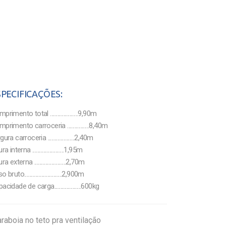
SPECIFICAÇÕES:
rimento total .......................9,90m
primento carroceria ..................8,40m
ura carroceria ......................2,40m
ra interna ..........................1,95m
ra externa ..........................2,70m
 bruto...............................2,900m
cidade de carga......................600kg
araboia no teto pra ventilação