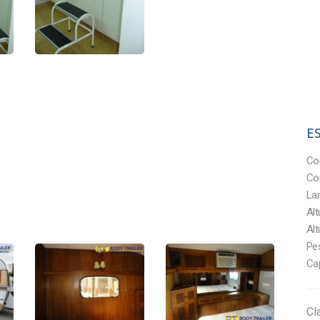
E
Comp
Com
Larg
Altu
Altu
Peso
Capa
Cl