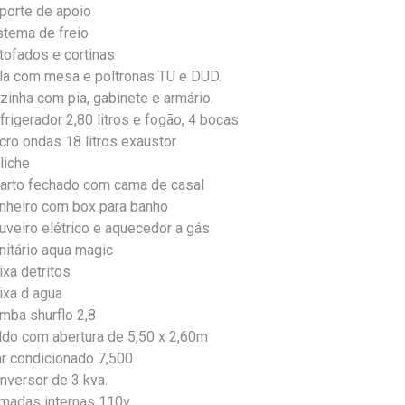
porte de apoio
stema de freio
tofados e cortinas
la com mesa e poltronas TU e DUD.
zinha com pia, gabinete e armário.
frigerador 2,80 litros e fogão, 4 bocas
cro ondas 18 litros exaustor
liche
arto fechado com cama de casal
nheiro com box para banho
uveiro elétrico e aquecedor a gás
nitário aqua magic
ixa detritos
ixa d agua
mba shurflo 2,8
ldo com abertura de 5,50 x 2,60m
ar condicionado 7,500
nversor de 3 kva.
madas internas 110v.