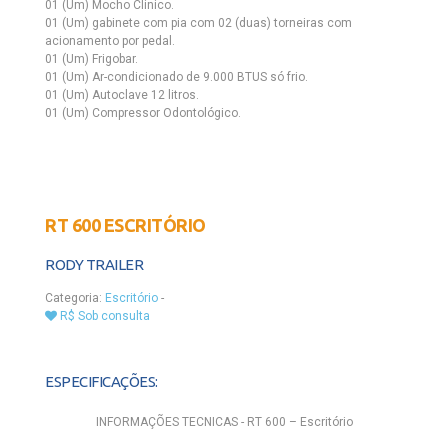
01 (Um) Mocho Clinico.
01 (Um) gabinete com pia com 02 (duas) torneiras com
acionamento por pedal.
01 (Um) Frigobar.
01 (Um) Ar-condicionado de 9.000 BTUS só frio.
01 (Um) Autoclave 12 litros.
01 (Um) Compressor Odontológico.
RT 600 ESCRITÓRIO
RODY TRAILER
Categoria:
Escritório
-
R$ Sob consulta
ESPECIFICAÇÕES:
INFORMAÇÕES TECNICAS - RT 600 – Escritório