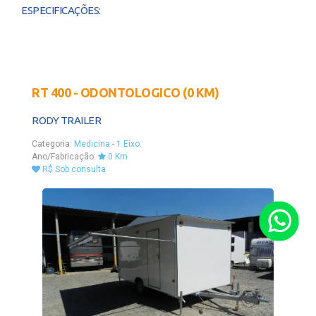
ESPECIFICAÇÕES:
RT 400 - ODONTOLOGICO (0 KM)
RODY TRAILER
Categoria:
Medicina
-
1 Eixo
Ano/Fabricação:
0 Km
R$ Sob consulta