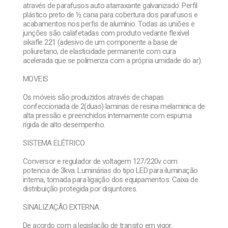
através de parafusos auto atarraxante galvanizado. Perfil
plástico preto de ½ cana para cobertura dos parafusos e
acabamentos nos perfis de alumínio. Todas as uniões e
junções são calafetadas com produto vedante flexível
sikafle 221 (adesivo de um componente a base de
poliuretano, de elasticidade permanente com cura
acelerada que se polimeriza com a própria umidade do ar).
MOVEIS
Os móveis são produzidos através de chapas
confeccionada de 2(duas) laminas de resina melaminica de
alta pressão e preenchidos internamente com espuma
rígida de alto desempenho.
SISTEMA ELÉTRICO
Conversor e regulador de voltagem 127/220v com
potencia de 3kva. Luminárias do tipo LED para iluminação
interna, tomada para ligação dos equipamentos. Caixa de
distribuição protegida por disjuntores.
SINALIZAÇÃO EXTERNA.
De acordo com a legislação de transito em vigor.