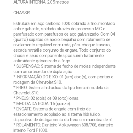
ALTURA INTERNA: 2,05 metros
CHASSIS
Estrutura em aço carbono 1020 dobrado a frio, montado
sobre gabarito, soldado através do processo MIG e
parafusado com parafusos de aço galvanizado, Com 04
(quatro) sapatas de apoio, bequilha com rolamento de
nivelamento regulável com roda, pára-choque traseiro,
escada retrátil e conjunto de engate. Todo conjunto do
chassi e seus componentes possuem tratamento
antioxidante galvanizado a fogo.
* SUSPENSÃO: Sistema de fecho de molas independente
com amortecedor de dupla ação.
* INFORMAÇÃO DO EIXO: 01 (um) eixo(s), com pontas e
rodagem da Chevrolet S10.
* FREIO: Sistema hidráulico do tipo Inercial modelo da
Chevrolet S10.
* PNEUS: 02 (dois) de 08 (oito) lonas.
* MEDIDA DA RODA: 15 (quinze).
* ENGATE: Sistema de engate com freio de
estacionamento acoplado ao sistema hidráulico,
dispositivo de desligamento do freio em manobra de ré.
* ROLAMENTO: Dianteiro Volkswagen 608/708, dianteiro
interno Ford F1000.