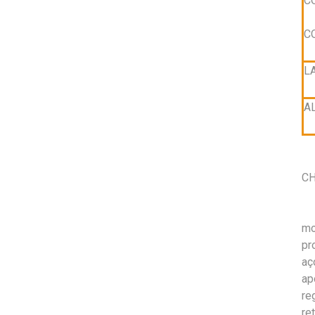
C
C
L
A
CH
mo
pr
aç
ap
re
re