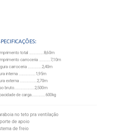
SPECIFICAÇÕES:
rimento total .....................8,60m
primento carroceria ................7,10m
ura carroceria ....................2,40m
ra interna ........................1,95m
ra externa ........................2,70m
 bruto.............................2,500m
acidade de carga....................600kg
araboia no teto pra ventilação
porte de apoio
stema de freio