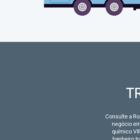
T
Consulte a Rod
negócio em 
químico VIP
banheiro tr