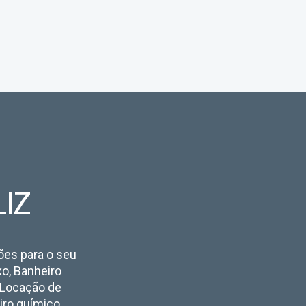
IZ
ções para o seu
xo, Banheiro
, Locação de
eiro químico