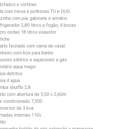
tofados e cortinas
la com mesa e poltronas TU e DUD.
zinha com pia, gabinete e armário.
frigerador 2,80 litros e fogão, 4 bocas
cro ondas 18 litros exaustor
liche
arto fechado com cama de casal
nheiro com box para banho
uveiro elétrico e aquecedor a gás
nitário aqua magic
ixa detritos
ixa d agua
mba shurflo 2,8
ldo com abertura de 5,50 x 2,60m
ar condicionado 7,500
nversor de 3 kva.
madas internas 110v.
ldo
ompanha botijão de gás extensão e mangueira.