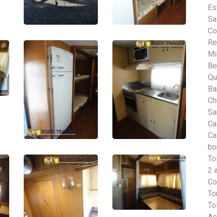
Es
Sa
Co
Re
Mi
Be
Qu
Ba
Ch
Sa
Ca
Ca
bo
To
2 
Co
To
To
Ac