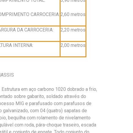
OMPRIMENTO TOTAL:
3,90 metros
OMPRIMENTO CARROCERIA:
2,60 metros
ARGURA DA CARROCERIA:
2,20 metros
LTURA INTERNA:
2,00 metros
ASSIS
Estrutura em aço carbono 1020 dobrado a frio,
ntado sobre gabarito, soldado através do
ocesso MIG e parafusado com parafusos de
o galvanizado, com 04 (quatro) sapatas de
oio, bequilha com rolamento de nivelamento
gulável com roda, pára-choque traseiro, escada
trátil e conjunto de engate. Todo conjunto do