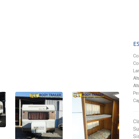
E
Comp
Com
Larg
Altu
Altu
Peso
Cap
Cl
Su
Si