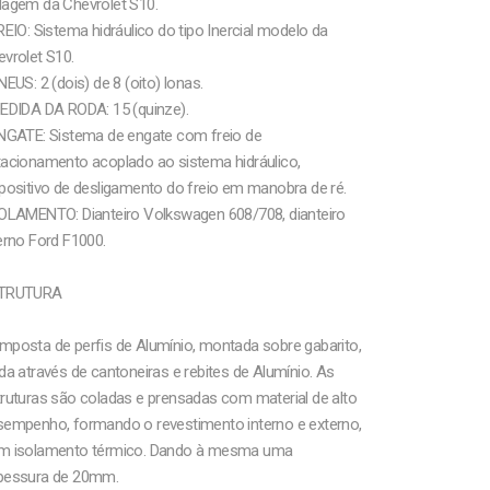
dagem da Chevrolet S10.
REIO: Sistema hidráulico do tipo Inercial modelo da
vrolet S10.
NEUS: 2 (dois) de 8 (oito) lonas.
MEDIDA DA RODA: 15 (quinze).
ENGATE: Sistema de engate com freio de
tacionamento acoplado ao sistema hidráulico,
positivo de desligamento do freio em manobra de ré.
ROLAMENTO: Dianteiro Volkswagen 608/708, dianteiro
erno Ford F1000.
TRUTURA
mposta de perfis de Alumínio, montada sobre gabarito,
da através de cantoneiras e rebites de Alumínio. As
ruturas são coladas e prensadas com material de alto
sempenho, formando o revestimento interno e externo,
m isolamento térmico. Dando à mesma uma
pessura de 20mm.