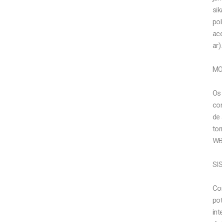
si
pol
ac
ar).
MO
Os
co
de
tor
WBP
SI
Co
pot
int