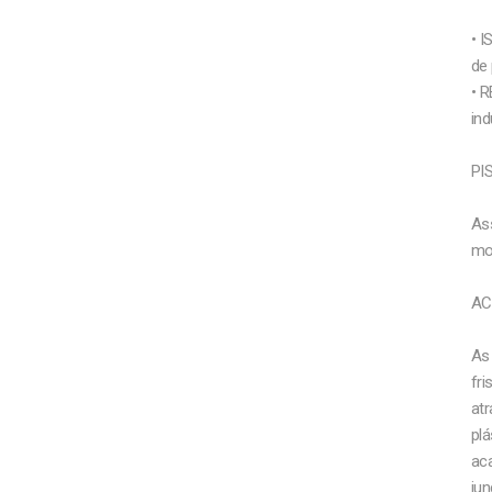
• 
de 
• 
ind
PI
As
mo
AC
As 
fri
atr
plá
ac
jun