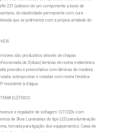
kafle 221 (adesivo de um componente a base de
iuretano, de elasticidade permanente com cura
elerada que se polimeriza com a própria umidade do
VEIS
 móveis são produzidos através de chapas
nfeccionada de 2(duas) laminas de resina melamínica
 alta pressão e preenchidos com lâminas de madeira
neada, sobrepostas e coladas com resina fenólica
 resistente à d'água.
STEMA ELÉTRICO
nversor e regulador de voltagem 127/220v com
encia de 3kva. Luminárias do tipo LED para iluminação
erna, tomada para ligação dos equipamentos. Caixa de