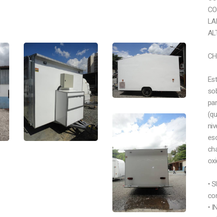
CO
LA
AL
CH
Es
sob
pa
(qu
niv
esc
ch
oxi
• 
co
• 