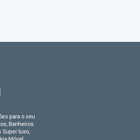
U
ções para o seu
tos, Banheiros
s Super luxo,
ária Móvel,