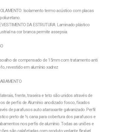
ISOLAMENTO: Isolamento termo acústico com placas
poliuretano.
REVESTIMENTO DA ESTRUTURA: Laminado plástico
ustrial na cor branca permite assepsia.
SO
soalho de compensado de 15mm com tratamento anti
fo, revestido em alumínio xadrez
ABAMENTO
laterais, frente, traseira e teto são unidos através de
sos de perfis de Alumínio anodizado fosco, fixados
avés de parafusos auto atarraxante galvanizado. Perfil
stico preto de ½ cana para cobertura dos parafusos e
abamentos nos perfis de alumínio. Todas as uniões e
ções são calafetadas com produto vedante flexível