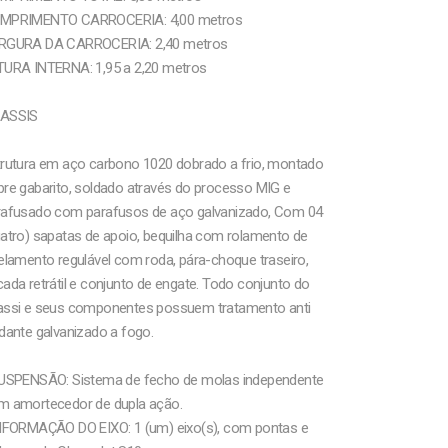
MPRIMENTO CARROCERIA: 4,00 metros
RGURA DA CARROCERIA: 2,40 metros
TURA INTERNA: 1,95 a 2,20 metros
ASSIS
trutura em aço carbono 1020 dobrado a frio, montado
re gabarito, soldado através do processo MIG e
rafusado com parafusos de aço galvanizado, Com 04
atro) sapatas de apoio, bequilha com rolamento de
elamento regulável com roda, pára-choque traseiro,
ada retrátil e conjunto de engate. Todo conjunto do
assi e seus componentes possuem tratamento anti
dante galvanizado a fogo.
SUSPENSÃO: Sistema de fecho de molas independente
m amortecedor de dupla ação.
INFORMAÇÃO DO EIXO: 1 (um) eixo(s), com pontas e