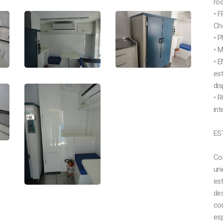
ro
• F
Che
• P
• 
• 
es
dis
• 
int
ES
Co
uni
est
de
co
es