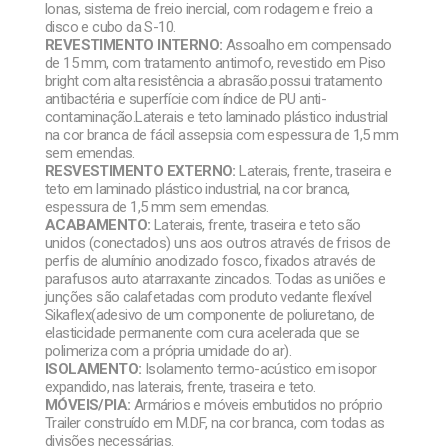
lonas, sistema de freio inercial, com rodagem e freio a
disco e cubo da S-10.
REVESTIMENTO INTERNO:
Assoalho em compensado
de 15 mm, com tratamento antimofo, revestido em Piso
bright com alta resistência a abrasão.possui tratamento
antibactéria e superfície com índice de PU anti-
contaminação.Laterais e teto laminado plástico industrial
na cor branca de fácil assepsia com espessura de 1,5 mm
sem emendas.
RESVESTIMENTO EXTERNO:
Laterais, frente, traseira e
teto em laminado plástico industrial, na cor branca,
espessura de 1,5 mm sem emendas.
ACABAMENTO:
Laterais, frente, traseira e teto são
unidos (conectados) uns aos outros através de frisos de
perfis de alumínio anodizado fosco, fixados através de
parafusos auto atarraxante zincados. Todas as uniões e
junções são calafetadas com produto vedante flexível
Sikaflex(adesivo de um componente de poliuretano, de
elasticidade permanente com cura acelerada que se
polimeriza com a própria umidade do ar).
ISOLAMENTO:
Isolamento termo-acústico em isopor
expandido, nas laterais, frente, traseira e teto.
MÓVEIS/PIA:
Armários e móveis embutidos no próprio
Trailer construído em M.D.F, na cor branca, com todas as
divisões necessárias.