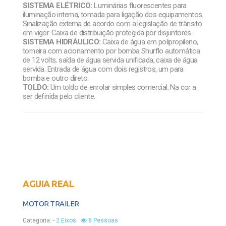
SISTEMA ELÉTRICO:
Luminárias fluorescentes para
iluminação interna, tomada para ligação dos equipamentos.
Sinalização externa de acordo com a legislação de trânsito
em vigor. Caixa de distribuição protegida por disjuntores.
SISTEMA HIDRÁULICO:
Caixa de água em polipropileno,
torneira com acionamento por bomba Shurflo automática
de 12 volts, saída de água servida unificada, caixa de água
servida. Entrada de água com dois registros, um para
bomba e outro direto.
TOLDO:
Um toldo de enrolar simples comercial. Na cor a
ser definida pelo cliente.
AGUIA REAL
MOTOR TRAILER
Categoria:
-
2 Eixos
6 Pessoas