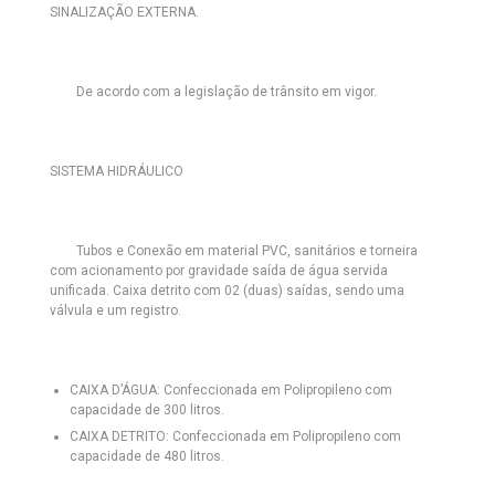
SINALIZAÇÃO EXTERNA.
De acordo com a legislação de trânsito em vigor.
SISTEMA HIDRÁULICO
Tubos e Conexão em material PVC, sanitários e torneira
com acionamento por gravidade saída de água servida
unificada. Caixa detrito com 02 (duas) saídas, sendo uma
válvula e um registro.
CAIXA D’ÁGUA:
Confeccionada em Polipropileno com
capacidade de 300 litros.
CAIXA DETRITO:
Confeccionada em Polipropileno com
capacidade de 480 litros.