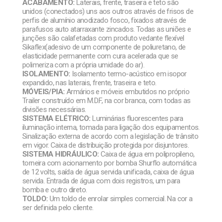
ACABAMENTO:
Laterais, frente, traseira e teto são
unidos (conectados) uns aos outros através de frisos de
perfis de alumínio anodizado fosco, fixados através de
parafusos auto atarraxante zincados. Todas as uniões e
junções são calafetadas com produto vedante flexível
Sikaflex(adesivo de um componente de poliuretano, de
elasticidade permanente com cura acelerada que se
polimeriza com a própria umidade do ar).
ISOLAMENTO:
Isolamento termo-acústico em isopor
expandido, nas laterais, frente, traseira e teto.
MÓVEIS/PIA:
Armários e móveis embutidos no próprio
Trailer construído em M.D.F, na cor branca, com todas as
divisões necessárias.
SISTEMA ELÉTRICO:
Luminárias fluorescentes para
iluminação interna, tomada para ligação dos equipamentos.
Sinalização externa de acordo com a legislação de trânsito
em vigor. Caixa de distribuição protegida por disjuntores.
SISTEMA HIDRÁULICO:
Caixa de água em polipropileno,
torneira com acionamento por bomba Shurflo automática
de 12 volts, saída de água servida unificada, caixa de água
servida. Entrada de água com dois registros, um para
bomba e outro direto.
TOLDO:
Um toldo de enrolar simples comercial. Na cor a
ser definida pelo cliente.