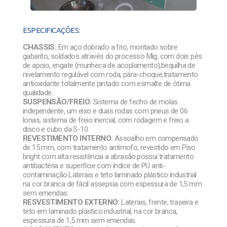
ESPECIFICAÇÕES:
CHASSIS:
Em aço dobrado a frio, montado sobre
gabarito, soldados através do processo Mig, com dois pés
de apoio, engate (munheca de acoplamento),bequilha de
nivelamento regulável com roda, pára-choque,tratamento
antioxidante totalmente pintado com esmalte de ótima
qualidade.
SUSPENSÃO/FREIO:
Sistema de fecho de molas
independente, um eixo e duas rodas com pneus de 06
lonas, sistema de freio inercial, com rodagem e freio a
disco e cubo da S-10.
REVESTIMENTO INTERNO:
Assoalho em compensado
de 15 mm, com tratamento antimofo, revestido em Piso
bright com alta resistência a abrasão.possui tratamento
antibactéria e superfície com índice de PU anti-
contaminação.Laterais e teto laminado plástico industrial
na cor branca de fácil assepsia com espessura de 1,5 mm
sem emendas.
RESVESTIMENTO EXTERNO:
Laterais, frente, traseira e
teto em laminado plástico industrial, na cor branca,
espessura de 1,5 mm sem emendas.